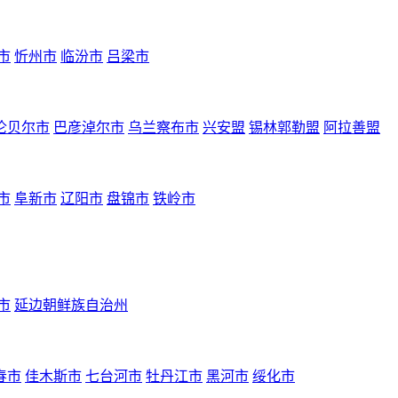
市
忻州市
临汾市
吕梁市
伦贝尔市
巴彦淖尔市
乌兰察布市
兴安盟
锡林郭勒盟
阿拉善盟
市
阜新市
辽阳市
盘锦市
铁岭市
市
延边朝鲜族自治州
春市
佳木斯市
七台河市
牡丹江市
黑河市
绥化市