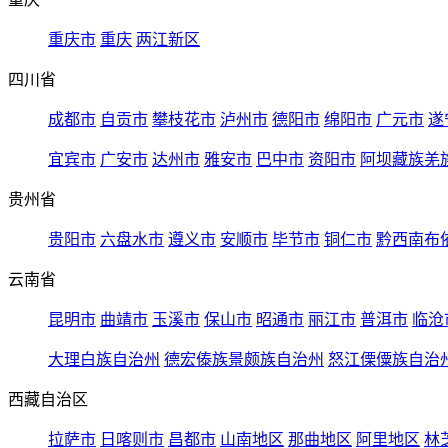
重庆市
重庆
两江新区
四川省
成都市
自贡市
攀枝花市
泸州市
德阳市
绵阳市
广元市
遂
宜宾市
广安市
达州市
雅安市
巴中市
资阳市
阿坝藏族羌
贵州省
贵阳市
六盘水市
遵义市
安顺市
毕节市
铜仁市
黔西南布
云南省
昆明市
曲靖市
玉溪市
保山市
昭通市
丽江市
普洱市
临沧
大理白族自治州
德宏傣族景颇族自治州
怒江傈僳族自治
西藏自治区
拉萨市
日喀则市
昌都市
山南地区
那曲地区
阿里地区
林