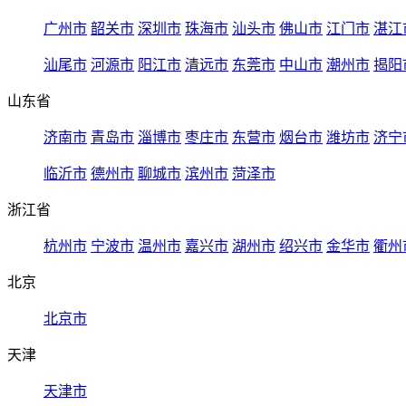
广州市
韶关市
深圳市
珠海市
汕头市
佛山市
江门市
湛江
汕尾市
河源市
阳江市
清远市
东莞市
中山市
潮州市
揭阳
山东省
济南市
青岛市
淄博市
枣庄市
东营市
烟台市
潍坊市
济宁
临沂市
德州市
聊城市
滨州市
菏泽市
浙江省
杭州市
宁波市
温州市
嘉兴市
湖州市
绍兴市
金华市
衢州
北京
北京市
天津
天津市