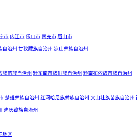
宁市
内江市
乐山市
南充市
眉山市
族自治州
甘孜藏族自治州
凉山彝族自治州
依族苗族自治州
黔东南苗族侗族自治州
黔南布依族苗族自治州
市
楚雄彝族自治州
红河哈尼族彝族自治州
文山壮族苗族自治州
州
迪庆藏族自治州
芝地区