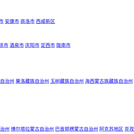
市
安康市
商洛市
西咸新区
凉市
酒泉市
庆阳市
定西市
陇南市
自治州
果洛藏族自治州
玉树藏族自治州
海西蒙古族藏族自治州
治州
博尔塔拉蒙古自治州
巴音郭楞蒙古自治州
阿克苏地区
克孜