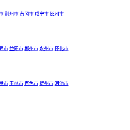
市
荆州市
黄冈市
咸宁市
随州市
界市
益阳市
郴州市
永州市
怀化市
港市
玉林市
百色市
贺州市
河池市