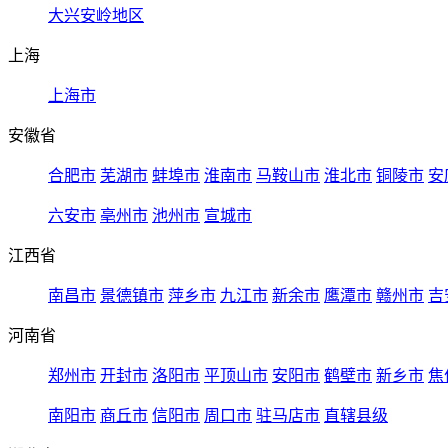
大兴安岭地区
上海
上海市
安徽省
合肥市
芜湖市
蚌埠市
淮南市
马鞍山市
淮北市
铜陵市
安
六安市
亳州市
池州市
宣城市
江西省
南昌市
景德镇市
萍乡市
九江市
新余市
鹰潭市
赣州市
吉
河南省
郑州市
开封市
洛阳市
平顶山市
安阳市
鹤壁市
新乡市
焦
南阳市
商丘市
信阳市
周口市
驻马店市
直辖县级