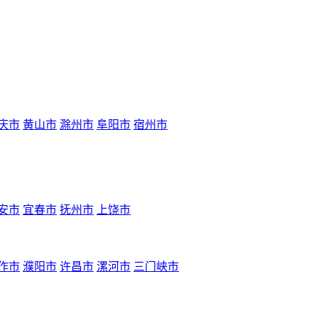
庆市
黄山市
滁州市
阜阳市
宿州市
安市
宜春市
抚州市
上饶市
作市
濮阳市
许昌市
漯河市
三门峡市