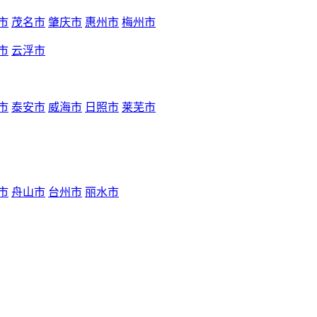
市
茂名市
肇庆市
惠州市
梅州市
市
云浮市
市
泰安市
威海市
日照市
莱芜市
市
舟山市
台州市
丽水市