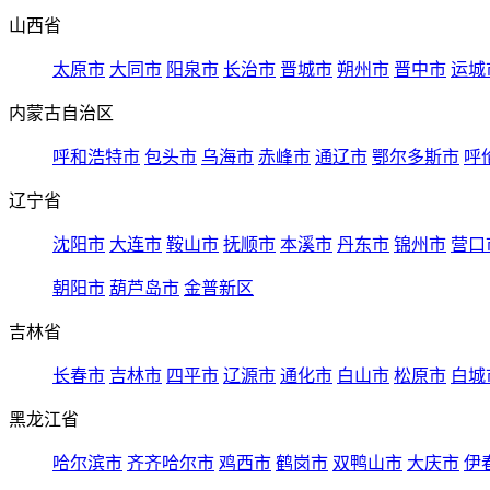
山西省
太原市
大同市
阳泉市
长治市
晋城市
朔州市
晋中市
运城
内蒙古自治区
呼和浩特市
包头市
乌海市
赤峰市
通辽市
鄂尔多斯市
呼
辽宁省
沈阳市
大连市
鞍山市
抚顺市
本溪市
丹东市
锦州市
营口
朝阳市
葫芦岛市
金普新区
吉林省
长春市
吉林市
四平市
辽源市
通化市
白山市
松原市
白城
黑龙江省
哈尔滨市
齐齐哈尔市
鸡西市
鹤岗市
双鸭山市
大庆市
伊