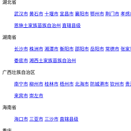
湖北省
武汉市
黄石市
十堰市
宜昌市
襄阳市
鄂州市
荆门市
孝感
恩施土家族苗族自治州
直辖县级
湖南省
长沙市
株洲市
湘潭市
衡阳市
邵阳市
岳阳市
常德市
张家
娄底市
湘西土家族苗族自治州
广西壮族自治区
南宁市
柳州市
桂林市
梧州市
北海市
防城港市
钦州市
贵
来宾市
崇左市
海南省
海口市
三亚市
三沙市
直辖县级
重庆