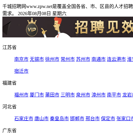
千城招聘网www.zpw.net是覆盖全国各省、市、区县的
需求。 2026年08月08日 星期六
江苏省
南京市
无锡市
徐州市
常州市
苏州市
南通市
连云港市
淮
宿迁市
福建省
福州市
厦门市
莆田市
三明市
泉州市
漳州市
南平市
龙岩
河北省
石家庄市
唐山市
秦皇岛市
邯郸市
邢台市
保定市
张家口
广东省