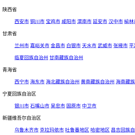
陕西省
西安市
铜川市
宝鸡市
咸阳市
渭南市
延安市
汉中市
榆林
甘肃省
兰州市
嘉峪关市
金昌市
白银市
天水市
武威市
张掖市
平
临夏回族自治州
甘南藏族自治州
青海省
西宁市
海东市
海北藏族自治州
黄南藏族自治州
海南藏族
宁夏回族自治区
银川市
石嘴山市
吴忠市
固原市
中卫市
新疆维吾尔自治区
乌鲁木齐市
克拉玛依市
吐鲁番地区
哈密地区
昌吉回族自