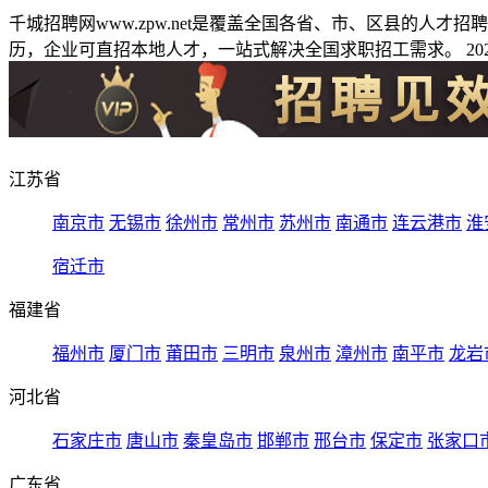
千城招聘网www.zpw.net是覆盖全国各省、市、区县的人
历，企业可直招本地人才，一站式解决全国求职招工需求。 2026
江苏省
南京市
无锡市
徐州市
常州市
苏州市
南通市
连云港市
淮
宿迁市
福建省
福州市
厦门市
莆田市
三明市
泉州市
漳州市
南平市
龙岩
河北省
石家庄市
唐山市
秦皇岛市
邯郸市
邢台市
保定市
张家口
广东省