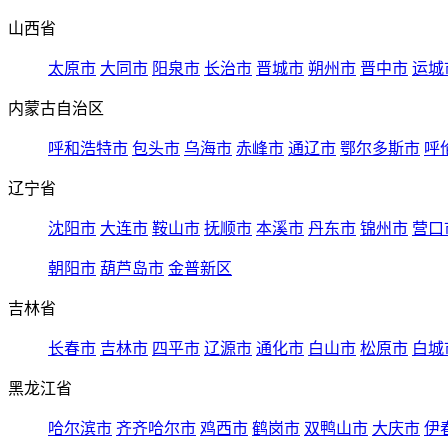
山西省
太原市
大同市
阳泉市
长治市
晋城市
朔州市
晋中市
运城
内蒙古自治区
呼和浩特市
包头市
乌海市
赤峰市
通辽市
鄂尔多斯市
呼
辽宁省
沈阳市
大连市
鞍山市
抚顺市
本溪市
丹东市
锦州市
营口
朝阳市
葫芦岛市
金普新区
吉林省
长春市
吉林市
四平市
辽源市
通化市
白山市
松原市
白城
黑龙江省
哈尔滨市
齐齐哈尔市
鸡西市
鹤岗市
双鸭山市
大庆市
伊