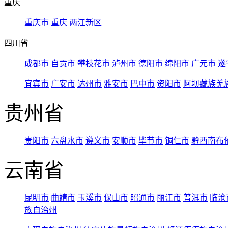
重庆
重庆市
重庆
两江新区
四川省
成都市
自贡市
攀枝花市
泸州市
德阳市
绵阳市
广元市
遂
宜宾市
广安市
达州市
雅安市
巴中市
资阳市
阿坝藏族羌
贵州省
贵阳市
六盘水市
遵义市
安顺市
毕节市
铜仁市
黔西南布
云南省
昆明市
曲靖市
玉溪市
保山市
昭通市
丽江市
普洱市
临沧
族自治州