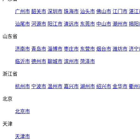
广州市
韶关市
深圳市
珠海市
汕头市
佛山市
江门市
湛江
汕尾市
河源市
阳江市
清远市
东莞市
中山市
潮州市
揭阳
山东省
济南市
青岛市
淄博市
枣庄市
东营市
烟台市
潍坊市
济宁
临沂市
德州市
聊城市
滨州市
菏泽市
浙江省
杭州市
宁波市
温州市
嘉兴市
湖州市
绍兴市
金华市
衢州
北京
北京市
天津
天津市