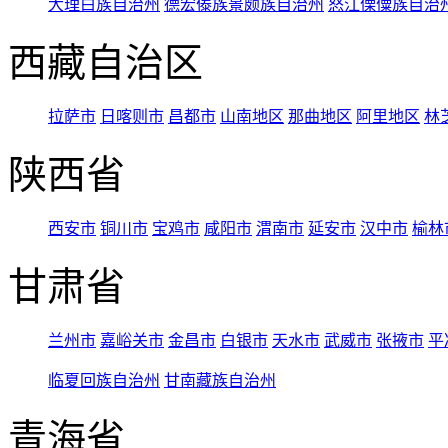
大理白族自治州
德宏傣族景颇族自治州
怒江傈僳族自治
西藏自治区
拉萨市
日喀则市
昌都市
山南地区
那曲地区
阿里地区
林
陕西省
西安市
铜川市
宝鸡市
咸阳市
渭南市
延安市
汉中市
榆林
甘肃省
兰州市
嘉峪关市
金昌市
白银市
天水市
武威市
张掖市
平
临夏回族自治州
甘南藏族自治州
青海省