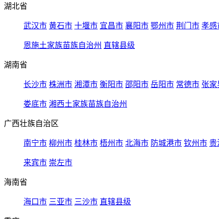
湖北省
武汉市
黄石市
十堰市
宜昌市
襄阳市
鄂州市
荆门市
孝感
恩施土家族苗族自治州
直辖县级
湖南省
长沙市
株洲市
湘潭市
衡阳市
邵阳市
岳阳市
常德市
张家
娄底市
湘西土家族苗族自治州
广西壮族自治区
南宁市
柳州市
桂林市
梧州市
北海市
防城港市
钦州市
贵
来宾市
崇左市
海南省
海口市
三亚市
三沙市
直辖县级