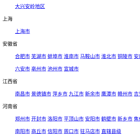
大兴安岭地区
上海
上海市
安徽省
合肥市
芜湖市
蚌埠市
淮南市
马鞍山市
淮北市
铜陵市
安
六安市
亳州市
池州市
宣城市
江西省
南昌市
景德镇市
萍乡市
九江市
新余市
鹰潭市
赣州市
吉
河南省
郑州市
开封市
洛阳市
平顶山市
安阳市
鹤壁市
新乡市
焦
南阳市
商丘市
信阳市
周口市
驻马店市
直辖县级