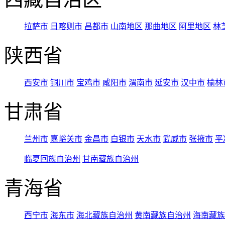
拉萨市
日喀则市
昌都市
山南地区
那曲地区
阿里地区
林
陕西省
西安市
铜川市
宝鸡市
咸阳市
渭南市
延安市
汉中市
榆林
甘肃省
兰州市
嘉峪关市
金昌市
白银市
天水市
武威市
张掖市
平
临夏回族自治州
甘南藏族自治州
青海省
西宁市
海东市
海北藏族自治州
黄南藏族自治州
海南藏族