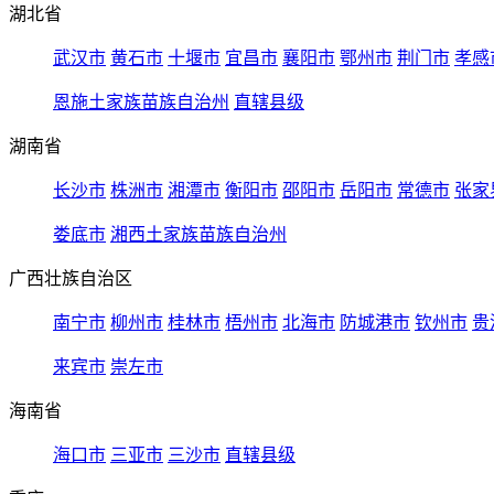
湖北省
武汉市
黄石市
十堰市
宜昌市
襄阳市
鄂州市
荆门市
孝感
恩施土家族苗族自治州
直辖县级
湖南省
长沙市
株洲市
湘潭市
衡阳市
邵阳市
岳阳市
常德市
张家
娄底市
湘西土家族苗族自治州
广西壮族自治区
南宁市
柳州市
桂林市
梧州市
北海市
防城港市
钦州市
贵
来宾市
崇左市
海南省
海口市
三亚市
三沙市
直辖县级