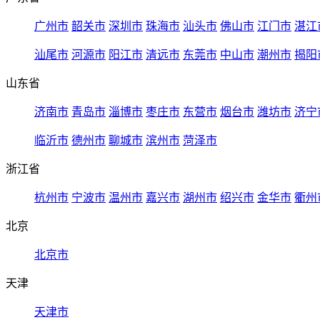
广州市
韶关市
深圳市
珠海市
汕头市
佛山市
江门市
湛江
汕尾市
河源市
阳江市
清远市
东莞市
中山市
潮州市
揭阳
山东省
济南市
青岛市
淄博市
枣庄市
东营市
烟台市
潍坊市
济宁
临沂市
德州市
聊城市
滨州市
菏泽市
浙江省
杭州市
宁波市
温州市
嘉兴市
湖州市
绍兴市
金华市
衢州
北京
北京市
天津
天津市