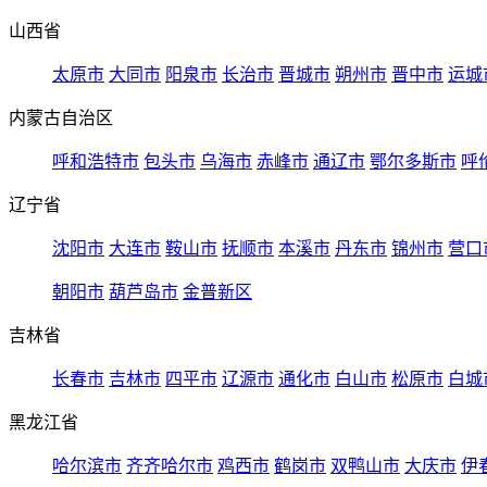
山西省
太原市
大同市
阳泉市
长治市
晋城市
朔州市
晋中市
运城
内蒙古自治区
呼和浩特市
包头市
乌海市
赤峰市
通辽市
鄂尔多斯市
呼
辽宁省
沈阳市
大连市
鞍山市
抚顺市
本溪市
丹东市
锦州市
营口
朝阳市
葫芦岛市
金普新区
吉林省
长春市
吉林市
四平市
辽源市
通化市
白山市
松原市
白城
黑龙江省
哈尔滨市
齐齐哈尔市
鸡西市
鹤岗市
双鸭山市
大庆市
伊