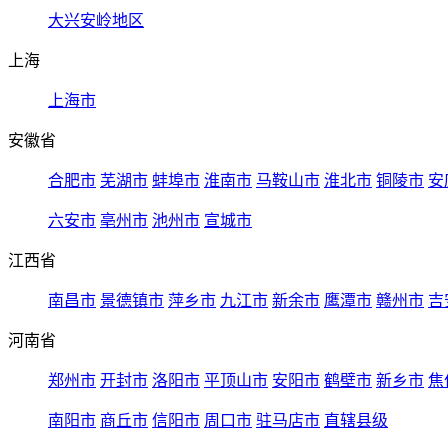
大兴安岭地区
上海
上海市
安徽省
合肥市
芜湖市
蚌埠市
淮南市
马鞍山市
淮北市
铜陵市
安
六安市
亳州市
池州市
宣城市
江西省
南昌市
景德镇市
萍乡市
九江市
新余市
鹰潭市
赣州市
吉
河南省
郑州市
开封市
洛阳市
平顶山市
安阳市
鹤壁市
新乡市
焦
南阳市
商丘市
信阳市
周口市
驻马店市
直辖县级