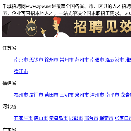
千城招聘网www.zpw.net是覆盖全国各省、市、区县的人
历，企业可直招本地人才，一站式解决全国求职招工需求。 2026
江苏省
南京市
无锡市
徐州市
常州市
苏州市
南通市
连云港市
淮
宿迁市
福建省
福州市
厦门市
莆田市
三明市
泉州市
漳州市
南平市
龙岩
河北省
石家庄市
唐山市
秦皇岛市
邯郸市
邢台市
保定市
张家口
广东省