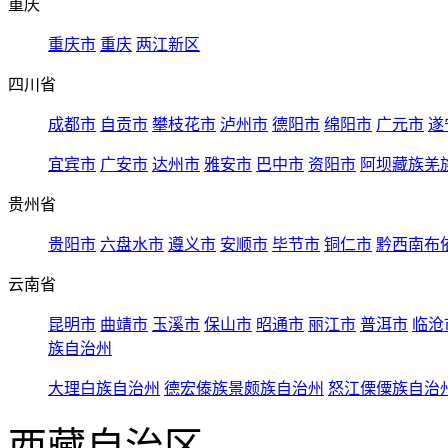
重庆
重庆市
重庆
两江新区
四川省
成都市
自贡市
攀枝花市
泸州市
德阳市
绵阳市
广元市
遂
宜宾市
广安市
达州市
雅安市
巴中市
资阳市
阿坝藏族羌
贵州省
贵阳市
六盘水市
遵义市
安顺市
毕节市
铜仁市
黔西南布
云南省
昆明市
曲靖市
玉溪市
保山市
昭通市
丽江市
普洱市
临沧
族自治州
大理白族自治州
德宏傣族景颇族自治州
怒江傈僳族自治
西藏自治区